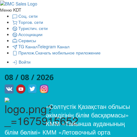
Меню KDT
Соц. сети
Торгов. сети
Туристич. сети
Ассоциации
Сервисы
TG Канал
Telegram Канал
Прилож.
Скачать мобильное приложение
Войти
08 / 08 / 2026
«Солтүстік Қазақстан облысы
әкімдігінің білім басқармасы»
КММ «Тайынша ауданының
білім бөлімі» КММ «Летовочный орта