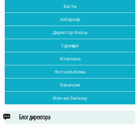
Басты
Хабарлар
Директор блогы
Сұрақ қою
Кітапхана
Фотоальбомы
Вакансии
Өзін-өзі бағалау
Блог директора