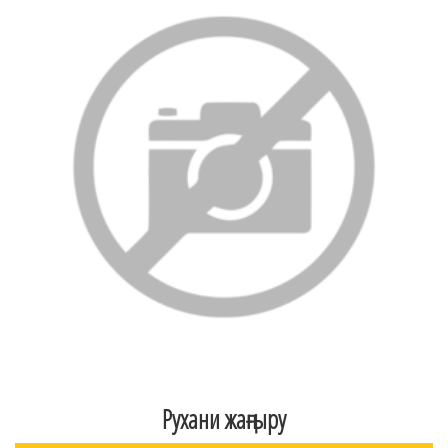
Рухани жаңғыру