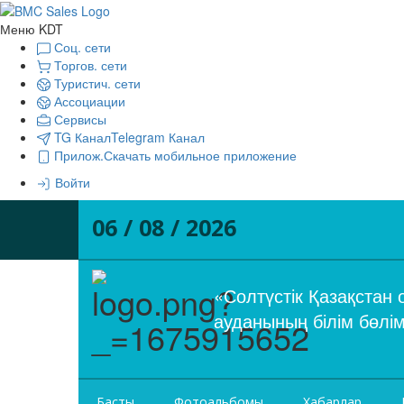
Меню KDT
Соц. сети
Торгов. сети
Туристич. сети
Ассоциации
Сервисы
TG Канал
Telegram Канал
Прилож.
Скачать мобильное приложение
Войти
06 / 08 / 2026
«Солтүстік Қазақстан
ауданының білім бөлі
Басты
Фотоальбомы
Хабарлар