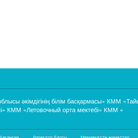
 облысы әкімдігінің білім басқармасы» КММ «Та
мі» КММ «Летовочный орта мектебі» КММ »
Вакансии
Директор блогы
Мемлекеттік қызметтер