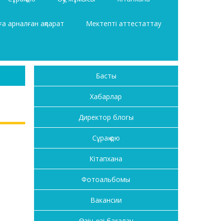
а арналған ақпарат
Мектепті аттестаттау
Басты
Хабарлар
Директор блогы
Сұрақ қою
Кітапхана
Фотоальбомы
Вакансии
Өзін-өзі бағалау