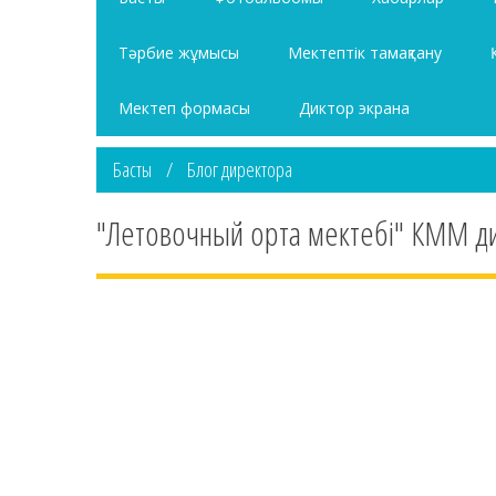
Тәрбие жұмысы
Мектептiк тамақтану
Мектеп формасы
Диктор экрана
Басты
Блог директора
"Летовочный орта мектебі" КММ д