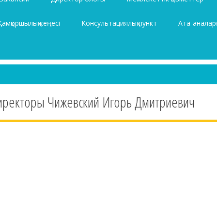
Қамқоршылық кеңесі
Консультациялық пункт
Ата-аналарғ
иректоры Чижевский Игорь Дмитриевич