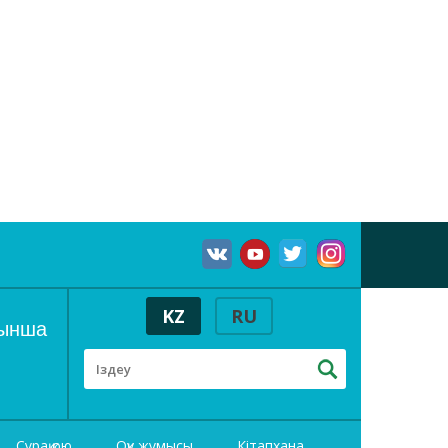
KZ
RU
йынша
Сұрақ қою
Оқу жұмысы
Кітапхана